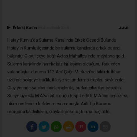
Erkek
|
Kadın
(Haberi Sesli Oku)
Hatay Kumlu’da Sulama Kanalında Erkek Cesedi Bulundu
Hatay’ın Kumlu ilçesinde bir sulama kanalında erkek cesedi
bulundu. Olay, ilçeye bağlı Aktaş Mahallesi’nde meydana geldi.
Sulama kanalında hareketsiz bir kişinin olduğunu fark eden
vatandaşlar durumu 112 Acil Çağrı Merkezi’ne bildirdi. İhbar
üzerine bölgeye sağlık, itfaiye ve jandarma ekipleri sevk edildi.
Olay yerinde yapılan incelemelerde, sudan çıkarılan cesedin
Suriye uyruklu M.A.’ya ait olduğu tespit edildi. M.A.’nın cenazesi,
ölüm nedeninin belirlenmesi amacıyla Adli Tıp Kurumu
morguna kaldırılırken, olayla ilgili soruşturma başlatıldı.