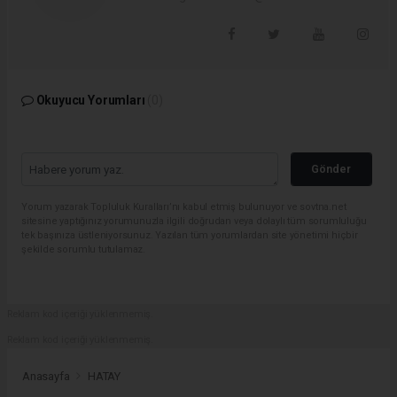
Okuyucu Yorumları
(0)
Gönder
Yorum yazarak Topluluk Kuralları’nı kabul etmiş bulunuyor ve sovtna.net
sitesine yaptığınız yorumunuzla ilgili doğrudan veya dolaylı tüm sorumluluğu
tek başınıza üstleniyorsunuz. Yazılan tüm yorumlardan site yönetimi hiçbir
şekilde sorumlu tutulamaz.
Reklam kod içeriği yüklenmemiş.
Reklam kod içeriği yüklenmemiş.
Anasayfa
HATAY