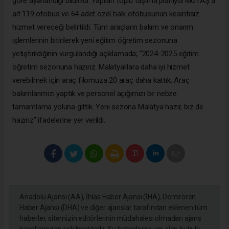
göre ayarlandığı bildirildi. Yapılan toplu taşıma planıyla MOTAŞ’a
ait 119 otobüs ve 64 adet özel halk otobüsünün kesintisiz
hizmet vereceği belirtildi. Tüm araçların bakım ve onarım
işlemlerinin bitirilerek yeni eğitim öğretim sezonuna
yetiştirildiğinin vurgulandığı açıklamada; “2024-2025 eğitim
öğretim sezonuna hazırız. Malatyalılara daha iyi hizmet
verebilmek için araç filomuza 20 araç daha kattık. Araç
bakımlarımızı yaptık ve personel açığımızı bir nebze
tamamlama yoluna gittik. Yeni sezona Malatya hazır, biz de
hazırız” ifadelerine yer verildi.
Anadolu Ajansı (AA), İhlas Haber Ajansı (İHA), Demirören
Haber Ajansı (DHA) ve diğer ajanslar tarafından eklenen tüm
haberler, sitemizin editörlerinin müdahalesi olmadan ajans