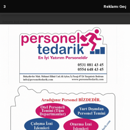
2
Reklamı Geç
Reklam kod içeriği yüklenmemiş.
Anasayfa
Malatya MOTAŞ yeni döneme hazır
05.09.2024 - 18:29, Güncelleme: 05.09.2024 - 18:29
5778+ kez okundu.
ABONE OL