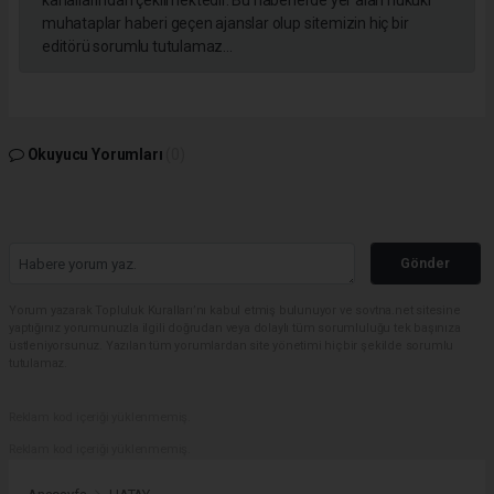
kanallarından çekilmektedir. Bu haberlerde yer alan hukuki
muhataplar haberi geçen ajanslar olup sitemizin hiç bir
editörü sorumlu tutulamaz...
Okuyucu Yorumları
(0)
Gönder
Yorum yazarak Topluluk Kuralları’nı kabul etmiş bulunuyor ve sovtna.net sitesine
yaptığınız yorumunuzla ilgili doğrudan veya dolaylı tüm sorumluluğu tek başınıza
üstleniyorsunuz. Yazılan tüm yorumlardan site yönetimi hiçbir şekilde sorumlu
tutulamaz.
Reklam kod içeriği yüklenmemiş.
Reklam kod içeriği yüklenmemiş.