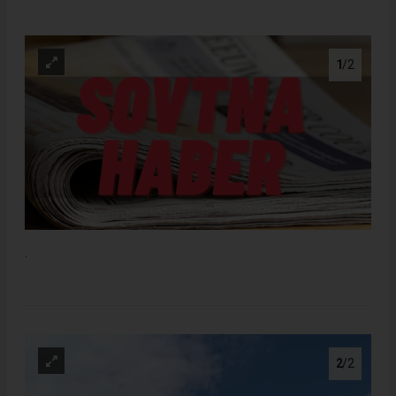
1
/2
.
2
/2