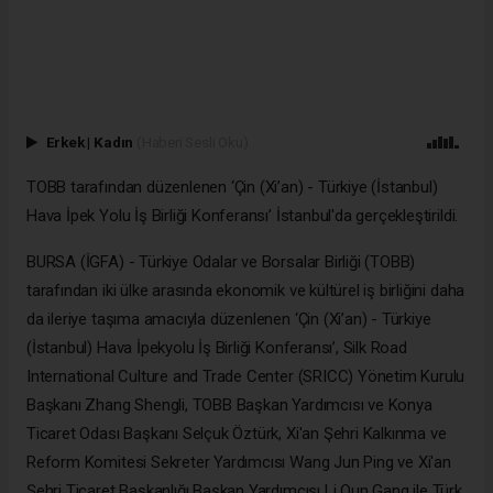
Erkek
|
Kadın
(Haberi Sesli Oku)
TOBB tarafından düzenlenen ‘Çin (Xi’an) - Türkiye (İstanbul)
Hava İpek Yolu İş Birliği Konferansı’ İstanbul'da gerçekleştirildi.
BURSA (İGFA) - Türkiye Odalar ve Borsalar Birliği (TOBB)
tarafından iki ülke arasında ekonomik ve kültürel iş birliğini daha
da ileriye taşıma amacıyla düzenlenen ‘Çin (Xi’an) - Türkiye
(İstanbul) Hava İpekyolu İş Birliği Konferansı’, Silk Road
International Culture and Trade Center (SRICC) Yönetim Kurulu
Başkanı Zhang Shengli, TOBB Başkan Yardımcısı ve Konya
Ticaret Odası Başkanı Selçuk Öztürk, Xi'an Şehri Kalkınma ve
Reform Komitesi Sekreter Yardımcısı Wang Jun Ping ve Xi'an
Şehri Ticaret Başkanlığı Başkan Yardımcısı Li Qun Gang ile Türk