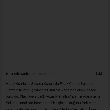
Erkek
|
Kadın
(Haberi Sesli Oku)
Hatay Kumlu’da Sulama Kanalında Erkek Cesedi Bulundu
Hatay’ın Kumlu ilçesinde bir sulama kanalında erkek cesedi
bulundu. Olay, ilçeye bağlı Aktaş Mahallesi’nde meydana geldi.
Sulama kanalında hareketsiz bir kişinin olduğunu fark eden
vatandaşlar durumu 112 Acil Çağrı Merkezi’ne bildirdi. İhbar