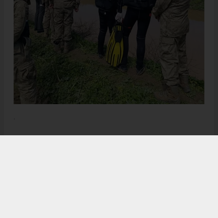
.
Anadolu Ajansı (AA), İhlas Haber Ajansı (İHA), Demirören
Haber Ajansı (DHA) ve diğer ajanslar tarafından eklenen tüm
haberler, sitemizin editörlerinin müdahalesi olmadan ajans