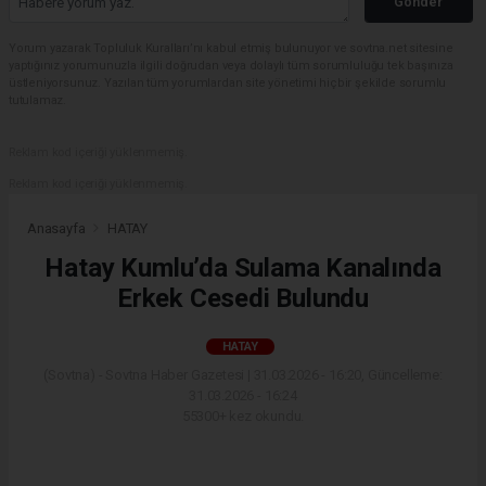
Gönder
Yorum yazarak Topluluk Kuralları’nı kabul etmiş bulunuyor ve sovtna.net sitesine
yaptığınız yorumunuzla ilgili doğrudan veya dolaylı tüm sorumluluğu tek başınıza
üstleniyorsunuz. Yazılan tüm yorumlardan site yönetimi hiçbir şekilde sorumlu
tutulamaz.
Reklam kod içeriği yüklenmemiş.
Reklam kod içeriği yüklenmemiş.
Anasayfa
HATAY
Hatay Kumlu’da Sulama Kanalında
Erkek Cesedi Bulundu
HATAY
(Sovtna) - Sovtna Haber Gazetesi | 31.03.2026 - 16:20, Güncelleme:
31.03.2026 - 16:24
55300+ kez okundu.