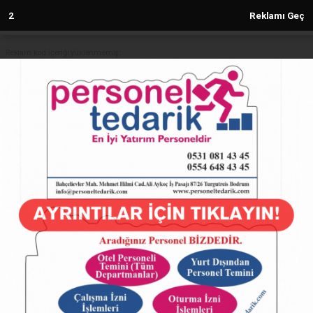
1
Reklamı Geç
Reklam kod içeriği yüklenmemiş.
Anasayfa
Nilüfer Çevikel: "İki ülke arasında
kalıcı ve güçlü bir köprü kurulacak"
31.05.2024 - 10:47, Güncelleme: 31.05.2024 - 10:47
4867+ kez okundu.
ABONE OL