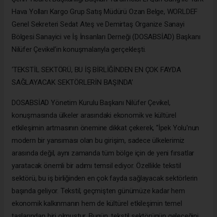
Hava Yolları Kargo Grup Satış Müdürü Ozan Belge, WORLDEF
Genel Sekreteri Sedat Ateş ve Demirtaş Organize Sanayi
Bölgesi Sanayici ve İş İnsanları Derneği (DOSABSİAD) Başkanı
Nilüfer Çevikel’in konuşmalarıyla gerçekleşti.
‘TEKSTİL SEKTÖRÜ, BU İŞ BİRLİĞİNDEN EN ÇOK FAYDA
SAĞLAYACAK SEKTÖRLERİN BAŞINDA’
DOSABSİAD Yönetim Kurulu Başkanı Nilüfer Çevikel,
konuşmasında ülkeler arasındaki ekonomik ve kültürel
etkileşimin artmasının önemine dikkat çekerek, “İpek Yolu'nun
modern bir yansıması olan bu girişim, sadece ülkelerimiz
arasında değil, aynı zamanda tüm bölge için de yeni fırsatlar
yaratacak önemli bir adımı temsil ediyor. Özellikle tekstil
sektörü, bu iş birliğinden en çok fayda sağlayacak sektörlerin
başında geliyor. Tekstil, geçmişten günümüze kadar hem
ekonomik kalkınmanın hem de kültürel etkileşimin temel
taşlarından biri olmuştur. Bugün, tekstil sektörünün geleceğini