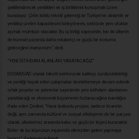
şekillendirecek yenilikleri ve iş birliklerini konuşmak üzere
buradayız. Çin’in köklü tekstil geleneği ile Türkiye’nin dinamik ve
yenilikçi üretim kapasitesini birleştirerek, sektörde yeni ufuklar
açmak mümkün olacaktır. Bu iş birliği sayesinde, her iki ülkenin
de küresel pazarda daha rekabetçi ve güçlü bir konuma
geleceğine inanıyorum." dedi.
“YENİ İSTİHDAM ALANLARI YARATACAĞIZ"
DOSABSİAD olarak tekstil sektöründe kaliteyi, sürdürülebilirliği
ve yeniliği teşvik eden çalışmaları desteklemeye devam ederek
ortak projeler ve yatırımlar sayesinde yeni istihdam alanlarının
yaratılacağı ve ekonomik büyümenin hızlanacağına inandığını
ifade eden Çevikel, "Hava İpekyolu projesi, sadece ticaretin
değil, aynı zamanda kültürel ve sosyal etkileşimin de bir parçası
olarak, ülkelerimiz arasında kalıcı ve güçlü bir köprü kuracaktır.
Bizler de bu köprünün inşasında elimizden geleni yapmaya
hazırız." ifadelerini kullandı.