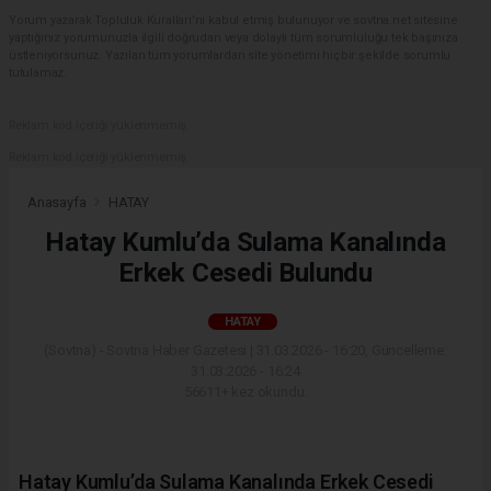
Yorum yazarak Topluluk Kuralları’nı kabul etmiş bulunuyor ve sovtna.net sitesine
yaptığınız yorumunuzla ilgili doğrudan veya dolaylı tüm sorumluluğu tek başınıza
üstleniyorsunuz. Yazılan tüm yorumlardan site yönetimi hiçbir şekilde sorumlu
tutulamaz.
Reklam kod içeriği yüklenmemiş.
Reklam kod içeriği yüklenmemiş.
Anasayfa
HATAY
Hatay Kumlu’da Sulama Kanalında
Erkek Cesedi Bulundu
HATAY
(Sovtna) - Sovtna Haber Gazetesi | 31.03.2026 - 16:20, Güncelleme:
31.03.2026 - 16:24
56611+ kez okundu.
Hatay Kumlu’da Sulama Kanalında Erkek Cesedi