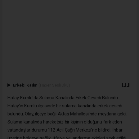
Erkek
|
Kadın
(Haberi Sesli Oku)
Hatay Kumlu’da Sulama Kanalında Erkek Cesedi Bulundu
Hatay’ın Kumlu ilçesinde bir sulama kanalında erkek cesedi
bulundu. Olay, ilçeye bağlı Aktaş Mahallesi’nde meydana geldi.
Sulama kanalında hareketsiz bir kişinin olduğunu fark eden
vatandaşlar durumu 112 Acil Çağrı Merkezi’ne bildirdi. İhbar
üzerine bölgeye sağlık, itfaiye ve jandarma ekipleri sevk edildi.