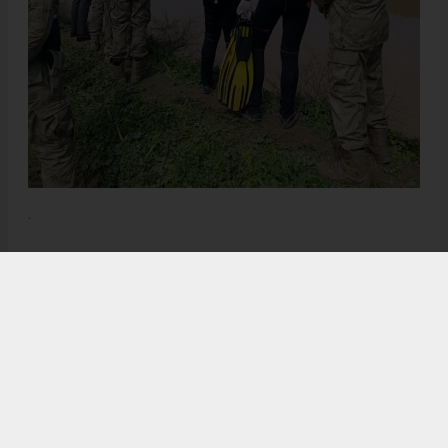
.
Anadolu Ajansı (AA), İhlas Haber Ajansı (İHA), Demirören
Haber Ajansı (DHA) ve diğer ajanslar tarafından eklenen tüm
haberler, sitemizin editörlerinin müdahalesi olmadan ajans
kanallarından çekilmektedir. Bu haberlerde yer alan hukuki