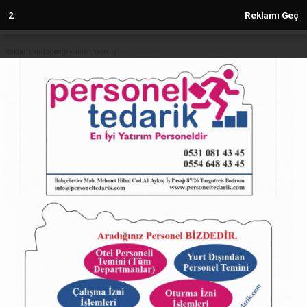
2
Reklamı Geç
Reklam kod içeriği yüklenmemiş.
Anasayfa
Ortaokul öğrencileri jandarmayı
yakından tanıdı
28.05.2024 - 16:30, Güncelleme: 28.05.2024 - 16:30
4879+ kez okundu.
ABONE OL