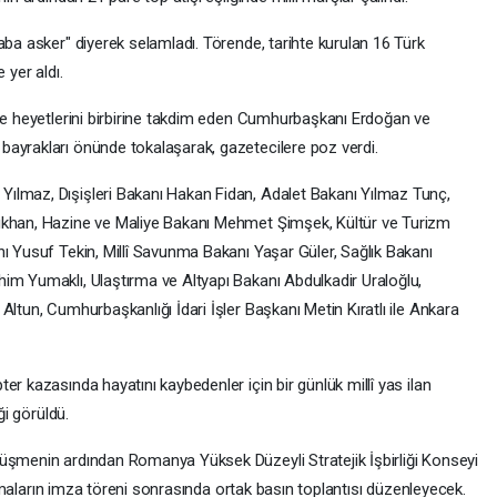
aba asker" diyerek selamladı. Törende, tarihte kurulan 16 Türk
 yer aldı.
öre heyetlerini birbirine takdim eden Cumhurbaşkanı Erdoğan ve
ayrakları önünde tokalaşarak, gazetecilere poz verdi.
ılmaz, Dışişleri Bakanı Hakan Fidan, Adalet Bakanı Yılmaz Tunç,
ıkhan, Hazine ve Maliye Bakanı Mehmet Şimşek, Kültür ve Turizm
ı Yusuf Tekin, Millî Savunma Bakanı Yaşar Güler, Sağlık Bakanı
im Yumaklı, Ulaştırma ve Altyapı Bakanı Abdulkadir Uraloğlu,
Altun, Cumhurbaşkanlığı İdari İşler Başkanı Metin Kıratlı ile Ankara
er kazasında hayatını kaybedenler için bir günlük millî yas ilan
ği görüldü.
üşmenin ardından Romanya Yüksek Düzeyli Stratejik İşbirliği Konseyi
laşmaların imza töreni sonrasında ortak basın toplantısı düzenleyecek.