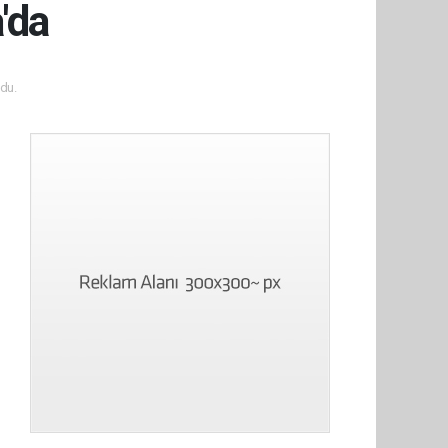
'da
du.