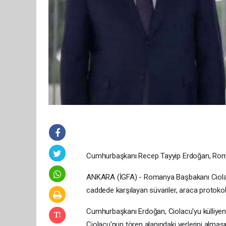
Cumhurbaşkanı Recep Tayyip Erdoğan, Roman
ANKARA (İGFA) - Romanya Başbakanı Ciolac
caddede karşılayan süvariler, araca protokol 
Cumhurbaşkanı Erdoğan, Ciolacu'yu külliyeni
Ciolacu'nun tören alanındaki yerlerini almasın