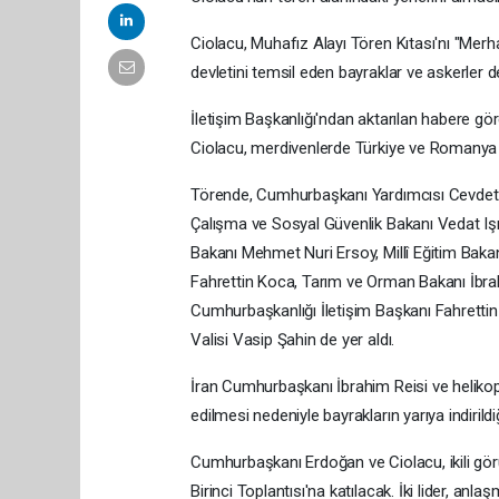
Ciolacu, Muhafız Alayı Tören Kıtası'nı "Merh
devletini temsil eden bayraklar ve askerler de
İletişim Başkanlığı'ndan aktarılan habere g
Ciolacu, merdivenlerde Türkiye ve Romanya b
Törende, Cumhurbaşkanı Yardımcısı Cevdet Y
Çalışma ve Sosyal Güvenlik Bakanı Vedat Iş
Bakanı Mehmet Nuri Ersoy, Millî Eğitim Bakan
Fahrettin Koca, Tarım ve Orman Bakanı İbrah
Cumhurbaşkanlığı İletişim Başkanı Fahrettin 
Valisi Vasip Şahin de yer aldı.
İran Cumhurbaşkanı İbrahim Reisi ve helikopt
edilmesi nedeniyle bayrakların yarıya indirildi
Cumhurbaşkanı Erdoğan ve Ciolacu, ikili gör
Birinci Toplantısı'na katılacak. İki lider, an