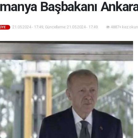
manya Başbakanı Ankara
21.05.2024 - 17:49, Güncelleme: 21.05.2024 - 17:49
4887+ kez okun
İYE