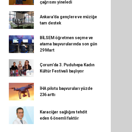
çağrısını yineledi
Ankara'da gençlere ve müziğe
tam destek
BİLSEM öğretmen seçme ve
atama başvurularında son gün
29 Mart
Çorum’da 3. Puduhepa Kadın
Kültür Festivali başlıyor
İHA pilotu başvuruları yüzde
236 arttı
Karaciğer sağlığını tehdit
eden 6 önemli faktör