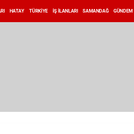
RI
HATAY
TÜRKİYE
İŞ İLANLARI
SAMANDAĞ
GÜNDEM