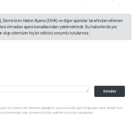
), Demirören Haber Ajansı (DHA) ve diğer ajanslar tarafından eklenen
lesi olmadan ajans kanallarından çekilmektedir. Bu haberlerde yer
 olup sitemizin hiç bir editörü sorumlu tutulamaz...
Gönder
uyor ve sovtna.net sitesine yaptığınız yorumunuzla ilgili doğrudan veya dolaylı tüm
m yorumlardan site yönetimi hiçbir şekilde sorumlu tutulamaz.