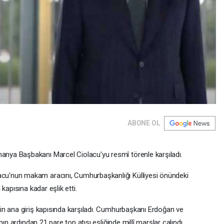
ABONE OL
ya Başbakanı Marcel Ciolacu'yu resmî törenle karşıladı.
u'nun makam aracını, Cumhurbaşkanlığı Külliyesi önündeki
kapısına kadar eşlik etti.
n ana giriş kapısında karşıladı. Cumhurbaşkanı Erdoğan ve
ın ardından 21 pare top atışı eşliğinde millî marşlar çalındı.