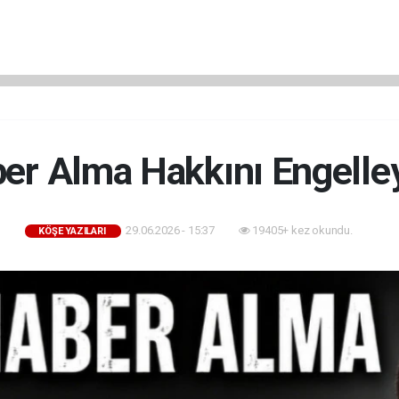
ber Alma Hakkını Engelle
29.06.2026 - 15:37
19405+ kez okundu.
KÖŞE YAZILARI