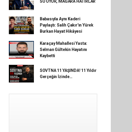
SU UYUR, MAĞARA HATIRLAR
Babasıyla Aynı Kaderi
Paylaştı: Salih Çakır'ın Yürek
Burkan Hayat Hikâyesi
Karaçay Mahallesi Yasta:
Selman Gültekin Hayatını
Kaybetti
SOVTNA 11 YAŞINDA! 11 Yıldır
Gerçeğin İzinde…