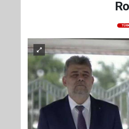
Ro
TÜRK