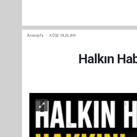
Anasayfa
KÖŞE YAZILARI
Halkın Ha