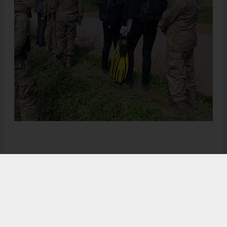
.
Anadolu Ajansı (AA), İhlas Haber Ajansı (İHA), Demirören
Haber Ajansı (DHA) ve diğer ajanslar tarafından eklenen tüm