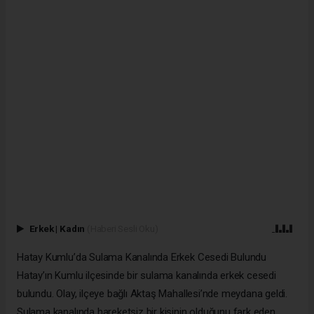
Erkek
|
Kadın
(Haberi Sesli Oku)
Hatay Kumlu’da Sulama Kanalında Erkek Cesedi Bulundu
Hatay’ın Kumlu ilçesinde bir sulama kanalında erkek cesedi
bulundu. Olay, ilçeye bağlı Aktaş Mahallesi’nde meydana geldi.
Sulama kanalında hareketsiz bir kişinin olduğunu fark eden