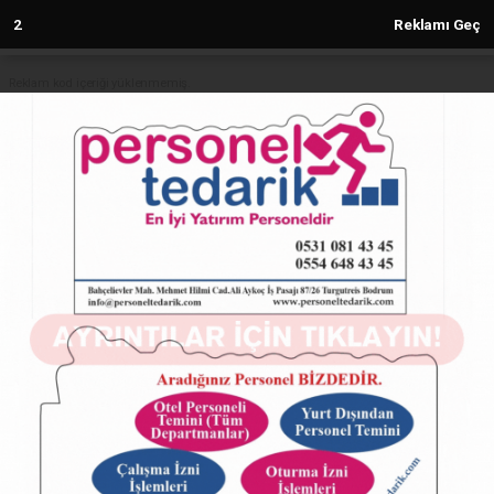
2
Reklamı Geç
Reklam kod içeriği yüklenmemiş.
Anasayfa
Sanat Akademisi Yıldızları
konservatuvarda parlayacak
12.09.2024 - 11:20, Güncelleme: 12.09.2024 - 11:20
5218+ kez okundu.
ABONE OL