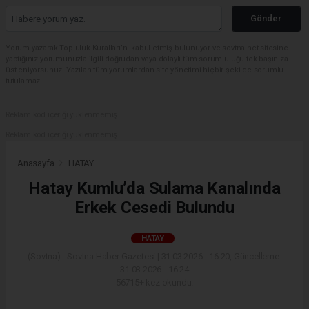
Gönder
Yorum yazarak Topluluk Kuralları’nı kabul etmiş bulunuyor ve sovtna.net sitesine
yaptığınız yorumunuzla ilgili doğrudan veya dolaylı tüm sorumluluğu tek başınıza
üstleniyorsunuz. Yazılan tüm yorumlardan site yönetimi hiçbir şekilde sorumlu
tutulamaz.
Reklam kod içeriği yüklenmemiş.
Reklam kod içeriği yüklenmemiş.
Anasayfa
HATAY
Hatay Kumlu’da Sulama Kanalında
Erkek Cesedi Bulundu
HATAY
(Sovtna) - Sovtna Haber Gazetesi | 31.03.2026 - 16:20, Güncelleme:
31.03.2026 - 16:24
56715+ kez okundu.