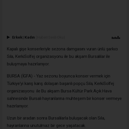
Erkek
|
Kadın
(Haberi Sesli Oku)
Kapalı gişe konserleriyle sezona damgasını vuran ünlü şarkıcı
Sıla, KerkiSolfej organizasyonu ile bu akşam Bursalılar ile
buluşmaya hazırlanıyor.
BURSA (İGFA) - Yaz sezonu boyunca konser vermek için
Türkiye'yi karış karış dolaşan başarılı popçu Sıla, KerkiSolfej
organizasyonu ile Bu akşam Bursa Kültür Park Açık Hava
sahnesinde Bursalı hayranlarına muhteşem bir konser vermeye
hazırlanıyor.
Uzun bir aradan sonra Bursalılarla buluşacak olan Sıla,
hayranlarına unutulmaz bir gece yaşatacak.