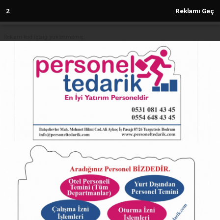
2
Reklamı Geç
Reklam kod içeriği yüklenmemiş.
Anasayfa
Sıla bu akşam Bursalılarla
buluşuyor
12.09.2024 - 15:24, Güncelleme: 12.09.2024 - 15:24
5199+ kez okundu.
ABONE OL