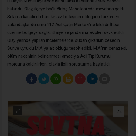
Hatay’ın Kumlu ilçesinde bir sulama kanalında erkek cesedi
bulundu. Olay, ilçeye bağlı Aktaş Mahallesi’nde meydana geldi.
Sulama kanalında hareketsiz bir kişinin olduğunu fark eden
vatandaşlar durumu 112 Acil Çağrı Merkezi’ne bildirdi. İhbar
üzerine bölgeye sağlık, itfaiye ve jandarma ekipleri sevk edildi.
Olay yerinde yapılan incelemelerde, sudan çıkarılan cesedin
Suriye uyruklu M.A.’ya ait olduğu tespit edildi. M.A.’nın cenazesi,
ölüm nedeninin belirlenmesi amacıyla Adli Tıp Kurumu
morguna kaldırılırken, olayla ilgili soruşturma başlatıldı.
1
/2