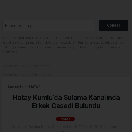
Gönder
Yorum yazarak Topluluk Kuralları’nı kabul etmiş bulunuyor ve sovtna.net sitesine
yaptığınız yorumunuzla ilgili doğrudan veya dolaylı tüm sorumluluğu tek başınıza
üstleniyorsunuz. Yazılan tüm yorumlardan site yönetimi hiçbir şekilde sorumlu
tutulamaz.
Reklam kod içeriği yüklenmemiş.
Reklam kod içeriği yüklenmemiş.
Anasayfa
HATAY
Hatay Kumlu’da Sulama Kanalında
Erkek Cesedi Bulundu
HATAY
(Sovtna) - Sovtna Haber Gazetesi | 31.03.2026 - 16:20, Güncelleme: