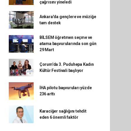
çağrısını yineledi
Ankara'da gençlere ve müziğe
tam destek
BİLSEM öğretmen seçme ve
atama başvurularında son gün
29 Mart
Çorum’da 3. Puduhepa Kadın
Kültür Festivali başlıyor
İHA pilotu başvuruları yüzde
236 arttı
Karaciğer sağlığını tehdit
eden 6 önemli faktör