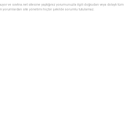
uyor ve sovtna.net sitesine yaptığınız yorumunuzla ilgili doğrudan veya dolaylı tüm
m yorumlardan site yönetimi hiçbir şekilde sorumlu tutulamaz.