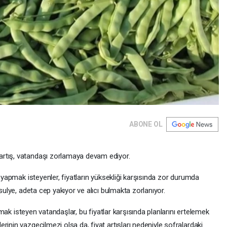
ABONE OL
rtış, vatandaşı zorlamaya devam ediyor.
k yapmak isteyenler, fiyatların yüksekliği karşısında zor durumda
asulye, adeta cep yakıyor ve alıcı bulmakta zorlanıyor.
 almak isteyen vatandaşlar, bu fiyatlar karşısında planlarını ertelemek
inin vazgeçilmezi olsa da, fiyat artışları nedeniyle sofralardaki