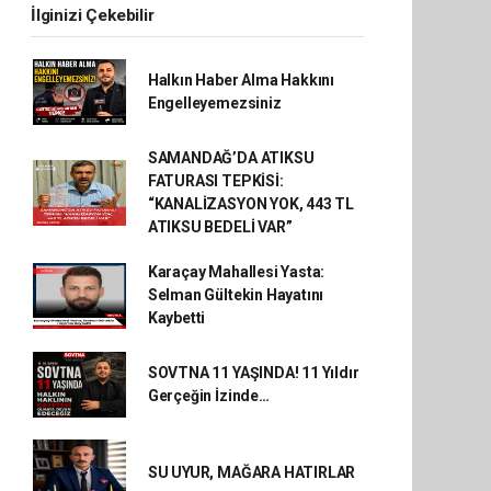
İlginizi Çekebilir
Halkın Haber Alma Hakkını
Engelleyemezsiniz
SAMANDAĞ’DA ATIKSU
FATURASI TEPKİSİ:
“KANALİZASYON YOK, 443 TL
ATIKSU BEDELİ VAR”
Karaçay Mahallesi Yasta:
Selman Gültekin Hayatını
Kaybetti
SOVTNA 11 YAŞINDA! 11 Yıldır
Gerçeğin İzinde…
SU UYUR, MAĞARA HATIRLAR