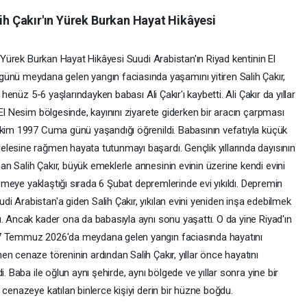
lih Çakır'ın Yürek Burkan Hayat Hikâyesi
n Yürek Burkan Hayat Hikâyesi Suudi Arabistan'ın Riyad kentinin El
 meydana gelen yangın faciasında yaşamını yitiren Salih Çakır,
 henüz 5-6 yaşlarındayken babası Ali Çakır'ı kaybetti. Ali Çakır da yıllar
 El Nesim bölgesinde, kayınını ziyarete giderken bir aracın çarpması
Ekim 1997 Cuma günü yaşandığı öğrenildi. Babasının vefatıyla küçük
lesine rağmen hayata tutunmayı başardı. Gençlik yıllarında dayısının
n Salih Çakır, büyük emeklerle annesinin evinin üzerine kendi evini
ödemeye yaklaştığı sırada 6 Şubat depremlerinde evi yıkıldı. Depremin
 Arabistan'a giden Salih Çakır, yıkılan evini yeniden inşa edebilmek
. Ancak kader ona da babasıyla aynı sonu yaşattı. O da yine Riyad'ın
17 Temmuz 2026'da meydana gelen yangın faciasında hayatını
n cenaze töreninin ardından Salih Çakır, yıllar önce hayatını
. Baba ile oğlun aynı şehirde, aynı bölgede ve yıllar sonra yine bir
 cenazeye katılan binlerce kişiyi derin bir hüzne boğdu.