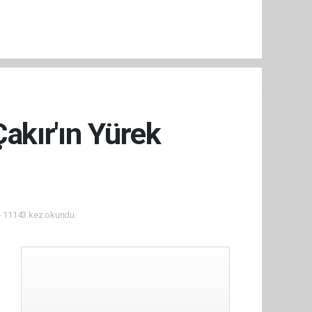
Çakır'ın Yürek
11143 kez okundu.