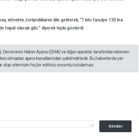
aş etmekte zorlandıklarını dile getirerek, “1 kilo fasulye 130 lira
e hayal olacak gibi..” diyerek tepki gösterdi.
), Demirören Haber Ajansı (DHA) ve diğer ajanslar tarafından eklenen
lesi olmadan ajans kanallarından çekilmektedir. Bu haberlerde yer
 olup sitemizin hiç bir editörü sorumlu tutulamaz...
Gönder