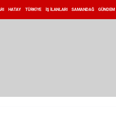
RI
HATAY
TÜRKİYE
İŞ İLANLARI
SAMANDAĞ
GÜNDEM