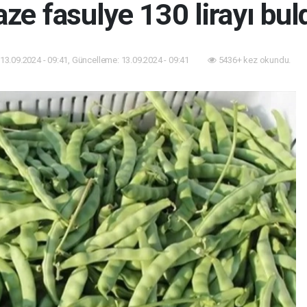
aze fasulye 130 lirayı bul
13.09.2024 - 09:41, Güncelleme: 13.09.2024 - 09:41
5436+ kez okundu.