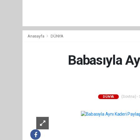
Anasayfa
DÜNYA
Babasıyla Ayn
(Sovtna) - 
DÜNYA