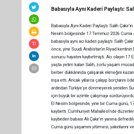
Babasıyla Aynı Kaderi Paylaştı: Sa
Babasıyla Aynı Kaderi Paylaştı: Salih Çakır'ı
Nesim bölgesinde 17 Temmuz 2026 Cuma günü
babasıyla aynı acı kaderi paylaştı. Salih Çakır
önce, yine Suudi Arabistan'ın Riyad kentinin
sonucu hayatını kaybetmişti. Acı olayın 17 
yaşta yetim kalan Salih, zorlu yaşam mücade
berber dükkânında çalışarak ekmeğini kazana
inşa etti. Ancak yıllarca çalışıp borçlarını 
ardından Türkiye'ye dönmeyerek yeniden Suudi
için büyük bir azimle çalışmayı sürdürüyordu
El Nesim bölgesinde, yine bir Cuma günü, 
kaybetti. Cumhuriyet Mahallesi'nde düzenlene
kaybeden babası Ali Çakır'ın yanına defnedildi
Cuma günü yaşamını yitirmesi, yakınlarını ve