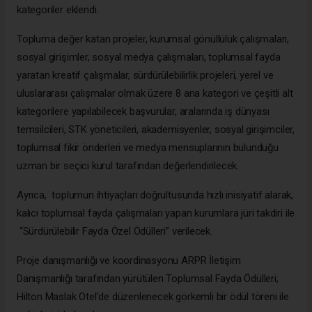
kategoriler eklendi.
Topluma değer katan projeler, kurumsal gönüllülük çalışmaları,
sosyal girişimler, sosyal medya çalışmaları, toplumsal fayda
yaratan kreatif çalışmalar, sürdürülebilirlik projeleri, yerel ve
uluslararası çalışmalar olmak üzere 8 ana kategori ve çeşitli alt
kategorilere yapılabilecek başvurular, aralarında iş dünyası
temsilcileri, STK yöneticileri, akademisyenler, sosyal girişimciler,
toplumsal fikir önderleri ve medya mensuplarının bulunduğu
uzman bir seçici kurul tarafından değerlendirilecek.
Ayrıca, toplumun ihtiyaçları doğrultusunda hızlı inisiyatif alarak,
kalıcı toplumsal fayda çalışmaları yapan kurumlara jüri takdiri ile
“Sürdürülebilir Fayda Özel Ödülleri” verilecek.
Proje danışmanlığı ve koordinasyonu ARPR İletişim
Danışmanlığı tarafından yürütülen Toplumsal Fayda Ödülleri;
Hilton Maslak Otel’de düzenlenecek görkemli bir ödül töreni ile