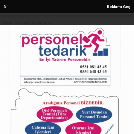
2
Reklamı Geç
Reklam kod içeriği yüklenmemiş.
Anasayfa
Toplumsal Fayda Ödülleri için son
tarih 6 Ekim
27.05.2024 - 11:52, Güncelleme: 27.05.2024 - 11:52
4916+ kez okundu.
ABONE OL