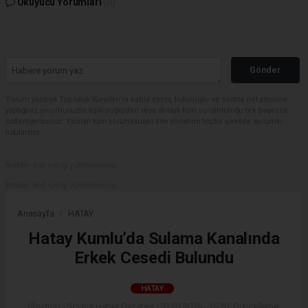
Okuyucu Yorumları
(0)
Gönder
Yorum yazarak Topluluk Kuralları’nı kabul etmiş bulunuyor ve sovtna.net sitesine
yaptığınız yorumunuzla ilgili doğrudan veya dolaylı tüm sorumluluğu tek başınıza
üstleniyorsunuz. Yazılan tüm yorumlardan site yönetimi hiçbir şekilde sorumlu
tutulamaz.
Reklam kod içeriği yüklenmemiş.
Reklam kod içeriği yüklenmemiş.
Anasayfa
HATAY
Hatay Kumlu’da Sulama Kanalında
Erkek Cesedi Bulundu
HATAY
(Sovtna) - Sovtna Haber Gazetesi | 31.03.2026 - 16:20, Güncelleme: