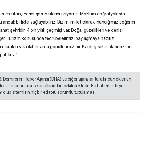
nin en utanç verici görüntülerini izliyoruz. Mazlum coğrafyalarda
ancak birlikte sağlayabiliriz. Bizim, millet olarak inandığımız değerler
anat şehridir; 4 bin yıllık geçmişi var. Doğal güzellikleri ve denizi
eğer. Turizm konusunda tecrübelerimizi paylaşmaya hazırız.
rak uzak olabilir ama gönüllerimiz bir. Kardeş şehir olabiliriz; bu
pabiliriz.”
), Demirören Haber Ajansı (DHA) ve diğer ajanslar tarafından eklenen
lesi olmadan ajans kanallarından çekilmektedir. Bu haberlerde yer
 olup sitemizin hiç bir editörü sorumlu tutulamaz...