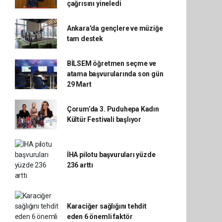
çağrısını yineledi
Ankara'da gençlere ve müziğe
tam destek
BİLSEM öğretmen seçme ve
atama başvurularında son gün
29 Mart
Çorum’da 3. Puduhepa Kadın
Kültür Festivali başlıyor
İHA pilotu başvuruları yüzde
236 arttı
Karaciğer sağlığını tehdit
eden 6 önemli faktör