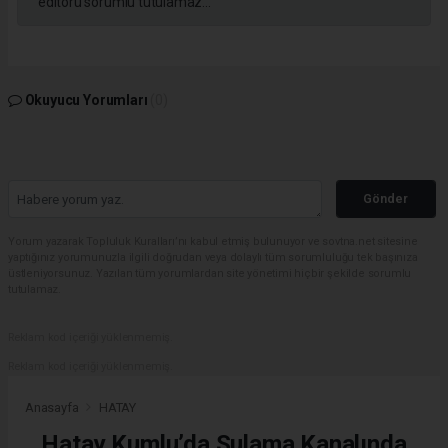
editörü sorumlu tutulamaz...
Okuyucu Yorumları
(0)
Gönder
Yorum yazarak Topluluk Kuralları’nı kabul etmiş bulunuyor ve sovtna.net sitesine
yaptığınız yorumunuzla ilgili doğrudan veya dolaylı tüm sorumluluğu tek başınıza
üstleniyorsunuz. Yazılan tüm yorumlardan site yönetimi hiçbir şekilde sorumlu
tutulamaz.
Reklam kod içeriği yüklenmemiş.
Reklam kod içeriği yüklenmemiş.
Anasayfa
HATAY
Hatay Kumlu’da Sulama Kanalında