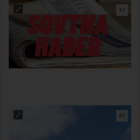
1
/2
.
2
/2