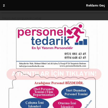
2
Reklamı Geç
Reklam kod içeriği yüklenmemiş.
Anasayfa
TÜRKİYE
Ünlü modeller kırmızı halıda göz
kamaştırdı
TÜRKİYE
21.05.2024 - 17:59, Güncelleme: 21.05.2024 - 17:59
4910+ kez okundu.
ABONE OL