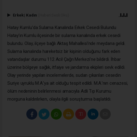
Erkek
|
Kadın
(Haberi Sesli Oku)
Hatay Kumlu’da Sulama Kanalında Erkek Cesedi Bulundu
Hatay’ın Kumlu ilçesinde bir sulama kanalında erkek cesedi
bulundu. Olay, ilçeye bağlı Aktaş Mahallesi’nde meydana geldi.
Sulama kanalında hareketsiz bir kişinin olduğunu fark eden
vatandaşlar durumu 112 Acil Çağrı Merkezi’ne bildirdi. İhbar
üzerine bölgeye sağlık, itfaiye ve jandarma ekipleri sevk edildi.
Olay yerinde yapılan incelemelerde, sudan çıkarılan cesedin
Suriye uyruklu M.A.’ya ait olduğu tespit edildi. M.A.’nın cenazesi,
ölüm nedeninin belirlenmesi amacıyla Adli Tıp Kurumu
morguna kaldırılırken, olayla ilgili soruşturma başlatıldı.