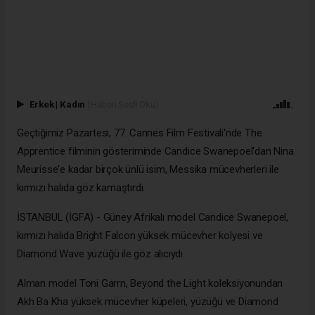
Erkek
|
Kadın
(Haberi Sesli Oku)
Geçtiğimiz Pazartesi, 77. Cannes Film Festivali'nde The
Apprentice filminin gösteriminde Candice Swanepoel'dan Nina
Meurisse'e kadar birçok ünlü isim, Messika mücevherleri ile
kırmızı halıda göz kamaştırdı.
İSTANBUL (İGFA) - Güney Afrikalı model Candice Swanepoel,
kırmızı halıda Bright Falcon yüksek mücevher kolyesi ve
Diamond Wave yüzüğü ile göz alıcıydı.
Alman model Toni Garrn, Beyond the Light koleksiyonundan
Akh Ba Kha yüksek mücevher küpeleri, yüzüğü ve Diamond