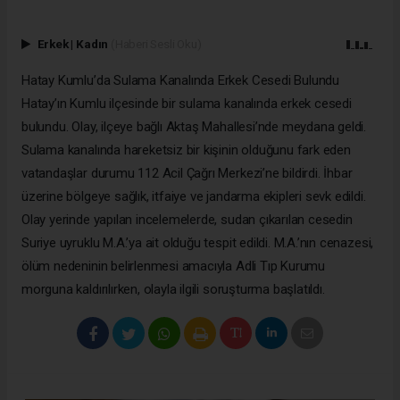
Erkek
|
Kadın
(Haberi Sesli Oku)
Hatay Kumlu’da Sulama Kanalında Erkek Cesedi Bulundu
Hatay’ın Kumlu ilçesinde bir sulama kanalında erkek cesedi
bulundu. Olay, ilçeye bağlı Aktaş Mahallesi’nde meydana geldi.
Sulama kanalında hareketsiz bir kişinin olduğunu fark eden
vatandaşlar durumu 112 Acil Çağrı Merkezi’ne bildirdi. İhbar
üzerine bölgeye sağlık, itfaiye ve jandarma ekipleri sevk edildi.
Olay yerinde yapılan incelemelerde, sudan çıkarılan cesedin
Suriye uyruklu M.A.’ya ait olduğu tespit edildi. M.A.’nın cenazesi,
ölüm nedeninin belirlenmesi amacıyla Adli Tıp Kurumu
morguna kaldırılırken, olayla ilgili soruşturma başlatıldı.