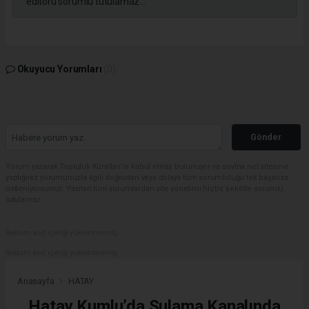
editörü sorumlu tutulamaz...
Okuyucu Yorumları
(0)
Gönder
Yorum yazarak Topluluk Kuralları’nı kabul etmiş bulunuyor ve sovtna.net sitesine
yaptığınız yorumunuzla ilgili doğrudan veya dolaylı tüm sorumluluğu tek başınıza
üstleniyorsunuz. Yazılan tüm yorumlardan site yönetimi hiçbir şekilde sorumlu
tutulamaz.
Reklam kod içeriği yüklenmemiş.
Reklam kod içeriği yüklenmemiş.
Anasayfa
HATAY
Hatay Kumlu’da Sulama Kanalında