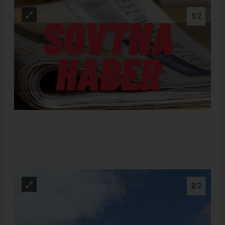
1
/2
.
2
/2