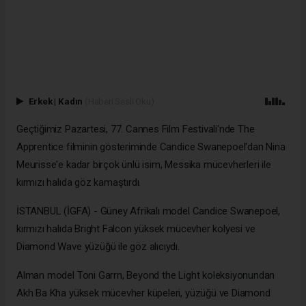
Erkek
|
Kadın
(Haberi Sesli Oku)
Geçtiğimiz Pazartesi, 77. Cannes Film Festivali'nde The
Apprentice filminin gösteriminde Candice Swanepoel'dan Nina
Meurisse'e kadar birçok ünlü isim, Messika mücevherleri ile
kırmızı halıda göz kamaştırdı.
İSTANBUL (İGFA) - Güney Afrikalı model Candice Swanepoel,
kırmızı halıda Bright Falcon yüksek mücevher kolyesi ve
Diamond Wave yüzüğü ile göz alıcıydı.
Alman model Toni Garrn, Beyond the Light koleksiyonundan
Akh Ba Kha yüksek mücevher küpeleri, yüzüğü ve Diamond