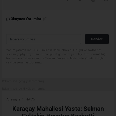
Okuyucu Yorumları
(0)
Gönder
Yorum yazarak Topluluk Kuralları’nı kabul etmiş bulunuyor ve sovtna.net
sitesine yaptığınız yorumunuzla ilgili doğrudan veya dolaylı tüm sorumluluğu
tek başınıza üstleniyorsunuz. Yazılan tüm yorumlardan site yönetimi hiçbir
şekilde sorumlu tutulamaz.
Reklam kod içeriği yüklenmemiş.
Reklam kod içeriği yüklenmemiş.
Anasayfa
HATAY
Karaçay Mahallesi Yasta: Selman