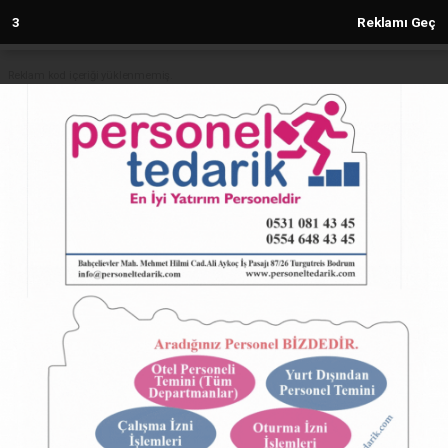
3
Reklamı Geç
Reklam kod içeriği yüklenmemiş.
Anasayfa
TÜRKİYE
Ünlü modeller kırmızı halıda göz
kamaştırdı
TÜRKİYE
21.05.2024 - 17:59, Güncelleme: 21.05.2024 - 17:59
4983+ kez okundu.
ABONE OL