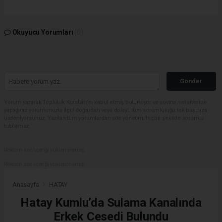
Okuyucu Yorumları
(0)
Gönder
Yorum yazarak Topluluk Kuralları’nı kabul etmiş bulunuyor ve sovtna.net sitesine
yaptığınız yorumunuzla ilgili doğrudan veya dolaylı tüm sorumluluğu tek başınıza
üstleniyorsunuz. Yazılan tüm yorumlardan site yönetimi hiçbir şekilde sorumlu
tutulamaz.
Reklam kod içeriği yüklenmemiş.
Reklam kod içeriği yüklenmemiş.
Anasayfa
HATAY
Hatay Kumlu’da Sulama Kanalında
Erkek Cesedi Bulundu