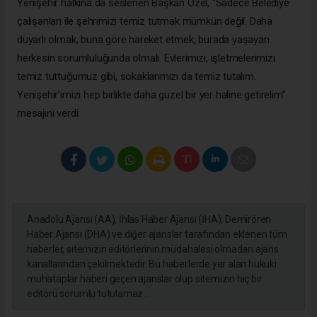
Yenişehir halkına da seslenen Başkan Özel, “Sadece Belediye
çalışanları ile şehrimizi temiz tutmak mümkün değil. Daha
duyarlı olmak, buna göre hareket etmek, burada yaşayan
herkesin sorumluluğunda olmalı. Evlerimizi, işletmelerimizi
temiz tuttuğumuz gibi, sokaklarımızı da temiz tutalım.
Yenişehir’imizi hep birlikte daha güzel bir yer haline getirelim”
mesajını verdi.
Anadolu Ajansı (AA), İhlas Haber Ajansı (İHA), Demirören
Haber Ajansı (DHA) ve diğer ajanslar tarafından eklenen tüm
haberler, sitemizin editörlerinin müdahalesi olmadan ajans
kanallarından çekilmektedir. Bu haberlerde yer alan hukuki
muhataplar haberi geçen ajanslar olup sitemizin hiç bir
editörü sorumlu tutulamaz...