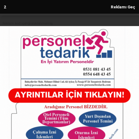
1
Reklamı Geç
Reklam kod içeriği yüklenmemiş.
Anasayfa
Yenişehir’de gece-gündüz temizlik
mesaisi
27.05.2024 - 15:46, Güncelleme: 27.05.2024 - 15:46
5110+ kez okundu.
ABONE OL