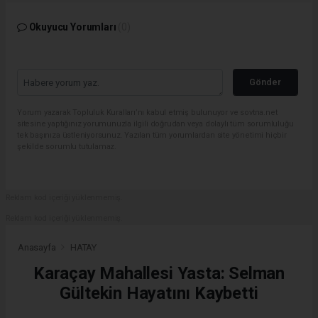
Okuyucu Yorumları
(0)
Gönder
Yorum yazarak Topluluk Kuralları’nı kabul etmiş bulunuyor ve sovtna.net
sitesine yaptığınız yorumunuzla ilgili doğrudan veya dolaylı tüm sorumluluğu
tek başınıza üstleniyorsunuz. Yazılan tüm yorumlardan site yönetimi hiçbir
şekilde sorumlu tutulamaz.
Reklam kod içeriği yüklenmemiş.
Reklam kod içeriği yüklenmemiş.
Anasayfa
HATAY
Karaçay Mahallesi Yasta: Selman
Gültekin Hayatını Kaybetti