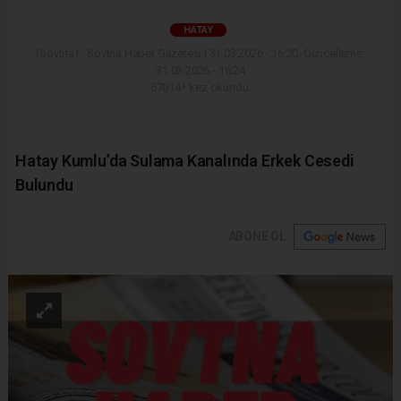
HATAY
(Sovtna) - Sovtna Haber Gazetesi | 31.03.2026 - 16:20, Güncelleme:
31.03.2026 - 16:24
57014+ kez okundu.
Hatay Kumlu’da Sulama Kanalında Erkek Cesedi
Bulundu
ABONE OL