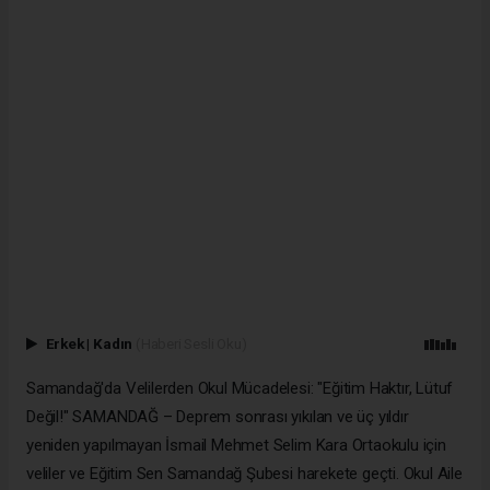
Erkek
|
Kadın
(Haberi Sesli Oku)
Samandağ'da Velilerden Okul Mücadelesi: "Eğitim Haktır, Lütuf
Değil!" SAMANDAĞ – Deprem sonrası yıkılan ve üç yıldır
yeniden yapılmayan İsmail Mehmet Selim Kara Ortaokulu için
veliler ve Eğitim Sen Samandağ Şubesi harekete geçti. Okul Aile