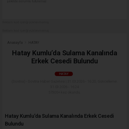
şekilde sorumlu tutulamaz.
Reklam kod içeriği yüklenmemiş.
Reklam kod içeriği yüklenmemiş.
Anasayfa
HATAY
Hatay Kumlu’da Sulama Kanalında
Erkek Cesedi Bulundu
HATAY
(Sovtna) - Sovtna Haber Gazetesi | 31.03.2026 - 16:20, Güncelleme:
31.03.2026 - 16:24
57305+ kez okundu.
Hatay Kumlu’da Sulama Kanalında Erkek Cesedi
Bulundu