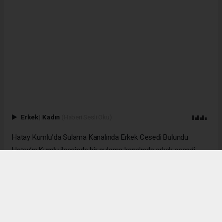
Erkek
|
Kadın
(Haberi Sesli Oku)
Hatay Kumlu’da Sulama Kanalında Erkek Cesedi Bulundu
Hatay’ın Kumlu ilçesinde bir sulama kanalında erkek cesedi
bulundu. Olay, ilçeye bağlı Aktaş Mahallesi’nde meydana geldi.
Sulama kanalında hareketsiz bir kişinin olduğunu fark eden
vatandaşlar durumu 112 Acil Çağrı Merkezi’ne bildirdi. İhbar
üzerine bölgeye sağlık, itfaiye ve jandarma ekipleri sevk edildi.
Olay yerinde yapılan incelemelerde, sudan çıkarılan cesedin