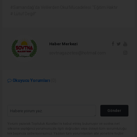
#Samandağ'da Velilerden Okul Mücadelesi: "Eğitim Haktır
# Lütuf Değil!"
Haber Merkezi
sovtnagazetesi@hotmail.com
Okuyucu Yorumları
(0)
Gönder
Yorum yazarak Topluluk Kuralları’nı kabul etmiş bulunuyor ve sovtna.net
sitesine yaptığınız yorumunuzla ilgili doğrudan veya dolaylı tüm sorumluluğu
tek başınıza üstleniyorsunuz. Yazılan tüm yorumlardan site yönetimi hiçbir