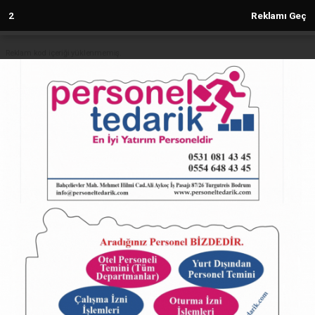
1
Reklamı Geç
Reklam kod içeriği yüklenmemiş.
Anasayfa
HATAY
Samandağ'da Velilerden Okul
Mücadelesi: "Eğitim Haktır, Lütuf
Değil!"
HATAY
(Sovtna) - Sovtna Haber Gazetesi | 14.05.2025 - 18:42, Güncelleme:
14.05.2025 - 18:42
17416+ kez okundu.
Samandağ'da Velilerden Okul Mücadelesi: "Eğitim
Haktır, Lütuf Değil!"